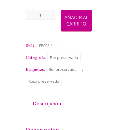
Flor
AÑADIR AL
Preservada
CARRITO
Fucsia
cantidad
SKU:
FP002-1-1
Categoría:
Flor preservada
Etiquetas:
flor preservada
,
Rosa preservada
Descripción
Descripción