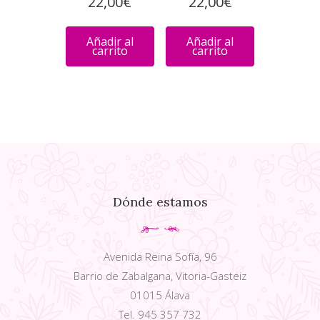
22,00
€
22,00
€
Añadir al
Añadir al
carrito
carrito
Dónde estamos
Avenida Reina Sofía, 96
Barrio de Zabalgana, Vitoria-Gasteiz
01015 Álava
Tel. 945 357 732